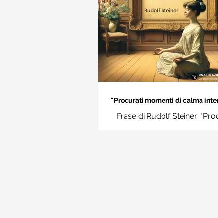
"Procurati momenti di calma inter
Rudolf Steiner
Frase di Rudolf Steiner: "Pro
momenti di calma interiore e i
momenti impara a disting
l'essenziale dal non essenzi