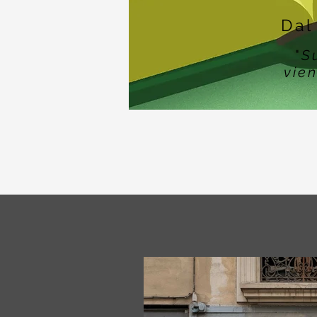
Dal
"
S
vien