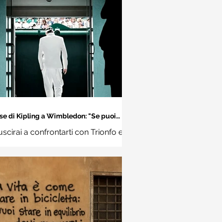
se di Kipling a Wimbledon: "Se puoi
incontrare il Trionfo e il Disastro..."
uscirai a confrontarti con Trionfo e
vina e trattare allo stesso modo
ue impostori. Rudyard Kipling,
Se