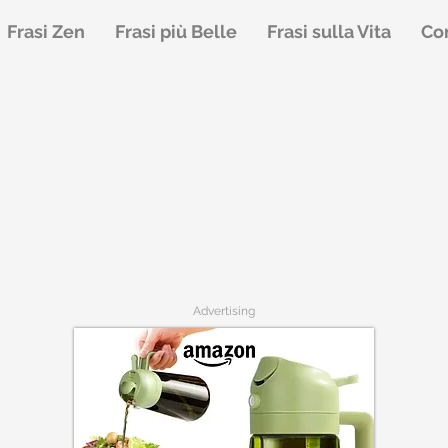
Frasi Zen
Frasi più Belle
Frasi sulla Vita
Con
Advertising