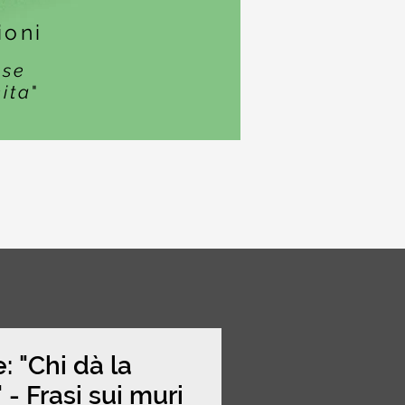
ioni
ase
cita
"
: "Chi dà la
." - Frasi sui muri