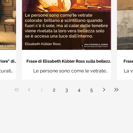
iore" di
Frase di Elisabeth Kübler Ross sulla bellezza
Frase
interiore delle persone
an
curati
Le persone sono come le vetrate
La v
n questi
colorate: brillano e scintillano quando
vuoi
uere
fuori c'è il sole, ma al calar delle tenebre
1
2
3
4
5
ale"
viene rivelata la loro vera bellezza solo
se è accesa una luce dall'interno.
Elisabeth Kübler Ross