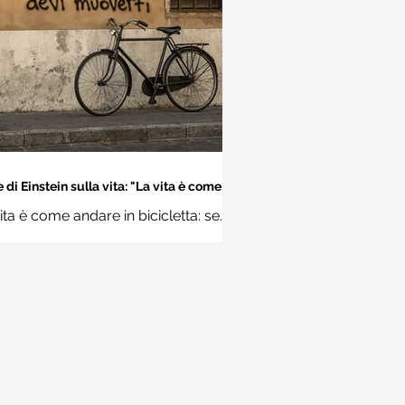
 di Einstein sulla vita: "La vita è come
dare in bicicletta..." - Frasi sui muri
ita è come andare in bicicletta: se
 stare in equilibrio devi muoverti.
Albert Einstein