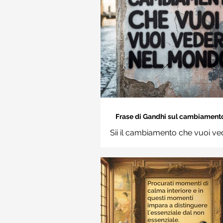
Frase di Gandhi sul cambiamento: 
cambiamento che vuoi vedere nel
Sii il cambiamento che vuoi ve
Frasi sui muri
mondo. Mahatma Gand