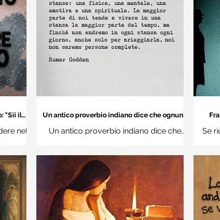
"Sii il
Un antico proverbio indiano dice che ognuno
Fra
 mondo" -
di noi è una casa con quattro stanze - Frasi
dere nel
Un antico proverbio indiano dice che
Se ri
con la macchina per scrivere
hi
ognuno di noi è una casa con quattro
Ro
stanze: una fisica, una mentale, una
questi d
emotiva e una (...)