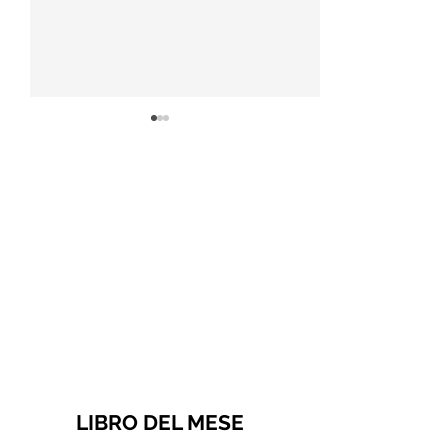
Proverbio cinese: "Chi dà
Frase di Gandhi 
la colpa agli altri..." - Frasi
cambiamento: "Si
sui muri
cambiamento c
vedere nel mon
Frasi sui muri
LIBRO DEL MESE