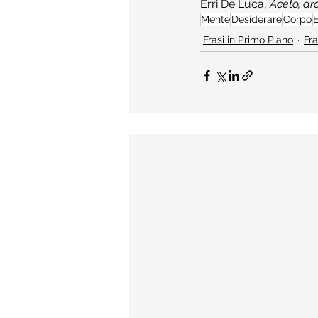
Erri De Luca, 
Aceto, a
Mente
Desiderare
Corpo
E
Frasi in Primo Piano
Fra