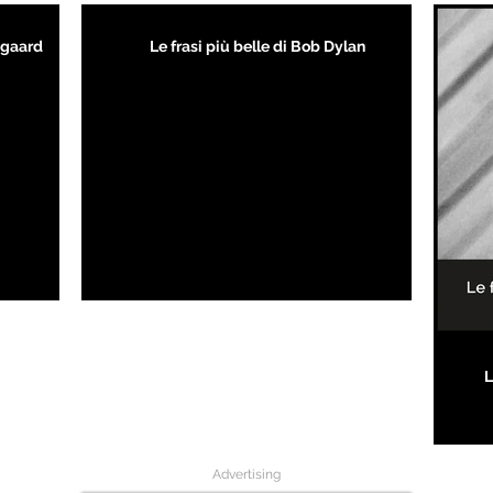
kegaard
Le frasi più belle di Bob Dylan
L
Advertising