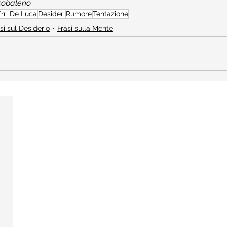
rcobaleno
rri De Luca
Desideri
Rumore
Tentazione
si sul Desiderio
Frasi sulla Mente