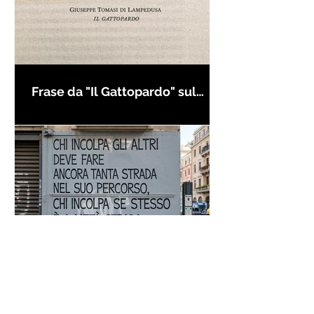
Frase da "Il Gattopardo" sul
cambiamento - Frasi in esergo
Proverbio cinese: "Chi dà la
colpa agli altri..." - Frasi sui muri