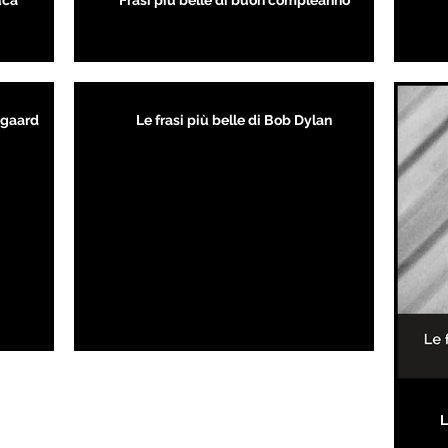
uca
Frasi più belle di buon compleanno
kegaard
Le frasi più belle di Bob Dylan
L