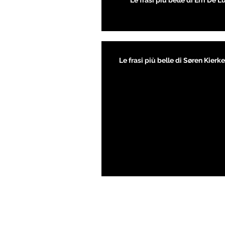
Le frasi più belle di Erri De L
Le frasi più belle di Søren Kier