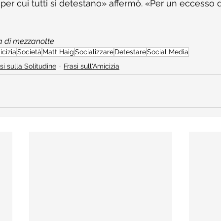
per cui tutti si detestano» affermò. «Per un eccesso d
ca di mezzanotte
cizia
Società
Matt Haig
Socializzare
Detestare
Social Media
si sulla Solitudine
Frasi sull'Amicizia