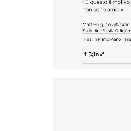
«È questo il motivo 
non sono amici».
Matt Haig, 
La bibliote
Solitudine
Falsità
Odio
Ami
Frasi in Primo Piano
Fra