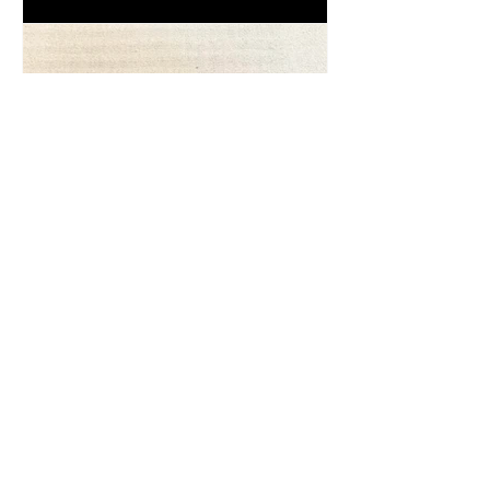
la macchina per scrivere
Frase da "Il Gattopardo" sul
cambiamento - Frasi in esergo