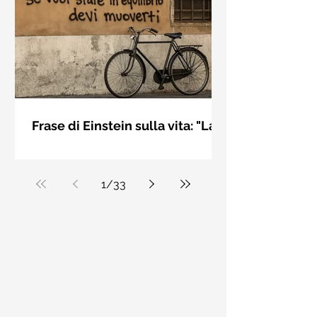
bellezza solo se è accesa una luce
dall'interno. Elisabeth Kübler Ross
Frase di Einstein sulla vita: "La
vita è come andare in
La vita è come andare in bicicletta: se
bicicletta..." - Frasi sui muri
vuoi stare in equilibrio devi muoverti.
Albert Einstein
1
/
33