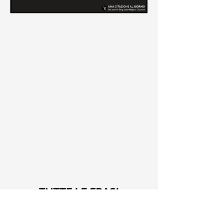
Le frasi più belle di Tiziano
Terzani
Raccolta delle frasi più belle di
Tiziano Terzani tratte dai suoi libri
come "La mia fine è il mio inizio" e "Un
indovino mi disse"
TUTTE LE FRASI