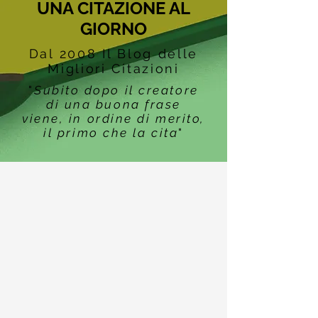
UNA CITAZIONE AL
GIORNO
Dal 2008 Il Blog delle
Migliori Citazioni
"
Subito dopo il creatore
di una buona frase
viene, in ordine di merito,
il primo che la cita
"