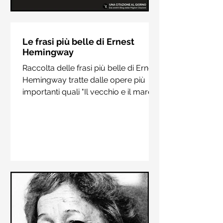
Le frasi più belle di Hermann
Hesse
Le frasi più belle di Ernest
Hemingway
Raccolta delle frasi più belle di
Raccolta delle frasi più belle di Ernest
Hermann Hesse estrapolate dai suoi
Hemingway tratte dalle opere più
libri più importanti come "Siddharta",
importanti quali "Il vecchio e il mare",
"Sull'amore" e "Demian"
"Addio alle armi"