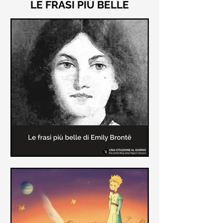
LE FRASI PIÙ BELLE
Le frasi più belle di "Cime
Tempestose" di Emily Brontë
"Cime Tempestose" rimane l'unico
romanzo scritto da Emily Brontë