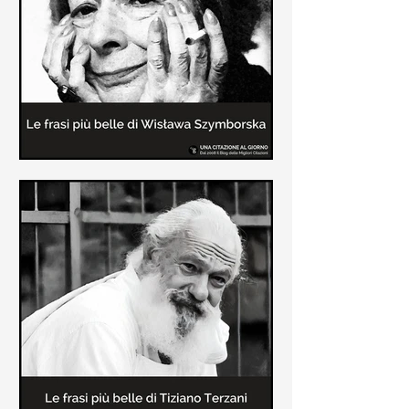
Le frasi più belle delle poesie di
Wisława Szymborska
In questa pagina sono raccolte le
migliori frasi brevi tratte dalle poesie
di Wisława Szymborska sull'amore e
sulla vita