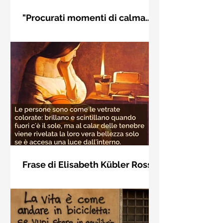
"Procurati momenti di calma
interiore" di Rudolf Steiner
Frase di Rudolf Steiner: "Procurati
momenti di calma interiore e in questi
momenti impara a distinguere
l'essenziale dal non essenziale"
Frase di Elisabeth Kübler Ross
sulla bellezza interiore delle
Le persone sono come le vetrate
persone
colorate: brillano e scintillano quando
fuori c'è il sole, ma al calar delle
tenebre viene rivelata la loro vera