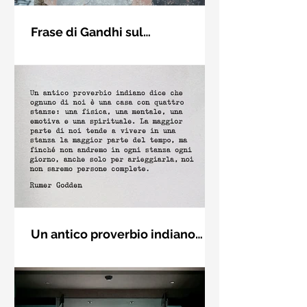
Frase di Gandhi sul
cambiamento: "Sii il
Sii il cambiamento che vuoi vedere
cambiamento che vuoi vedere
nel mondo. Mahatma Gandhi
nel mondo" - Frasi sui muri
Un antico proverbio indiano
dice che ognuno di noi è una
Un antico proverbio indiano dice che
casa con quattro stanze - Frasi
ognuno di noi è una casa con quattro
con la macchina per scrivere
stanze: una fisica, una mentale, una
emotiva e una (...)