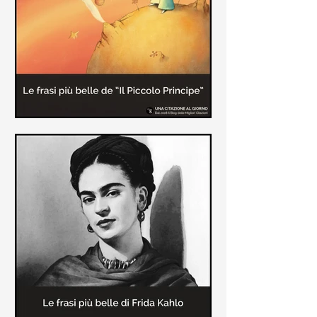
causa la tubercolosi che le tolse la
vita ad appena 30 anni (...)
Le frasi più belle de "Il piccolo
principe" di Antoine de Saint-
Exupèry
Raccolta delle frasi più belle del
Piccolo Principe che trasmettono il
messaggio più significativo: le cose
più importanti della vita (...)