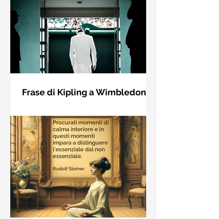
Frase di Kipling a Wimbledon:
"Se puoi incontrare il Trionfo e il
Se riuscirai a confrontarti con Trionfo
Disastro..."
e Rovina e trattare allo stesso modo
questi due impostori. Rudyard
Kipling, Se