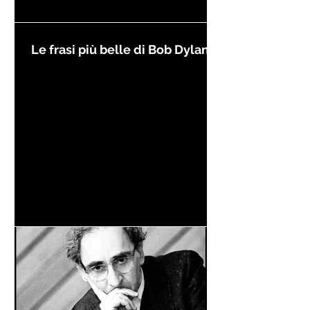
Le frasi più belle di Bob Dylan