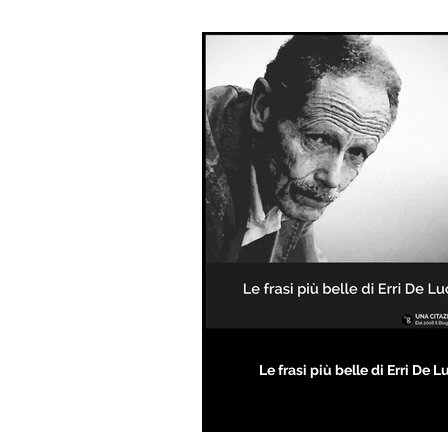
Le frasi più belle di Erri De L