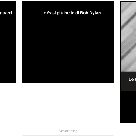
kegaard
Le frasi più belle di Bob Dylan
L
Advertising