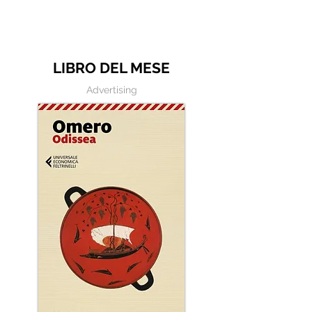
avere le ali" di 
Frasi illustrate
LIBRO DEL MESE
Advertising