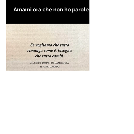
Amami ora che non ho parole
per farti innamorare - Frasi con
la macchina per scrivere
Frase da "Il Gattopardo" sul
cambiamento - Frasi in esergo