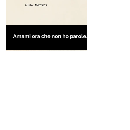
Amami ora che non ho parole
per farti innamorare - Frasi con
la macchina per scrivere
Frase da "Il Gattopardo" sul
cambiamento - Frasi in esergo