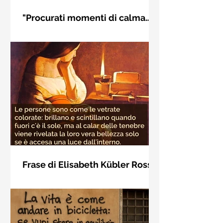
"Procurati momenti di calma
interiore" di Rudolf Steiner
Frase di Rudolf Steiner: "Procurati
momenti di calma interiore e in questi
momenti impara a distinguere
l'essenziale dal non essenziale"
Frase di Elisabeth Kübler Ross
sulla bellezza interiore delle
Le persone sono come le vetrate
persone
colorate: brillano e scintillano quando
fuori c'è il sole, ma al calar delle
tenebre viene rivelata la loro vera