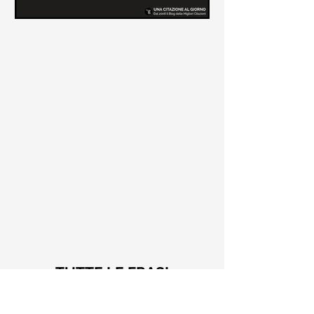
Le frasi più belle di Tiziano
Terzani
Raccolta delle frasi più belle di
Tiziano Terzani tratte dai suoi libri
come "La mia fine è il mio inizio" e "Un
indovino mi disse"
TUTTE LE FRASI