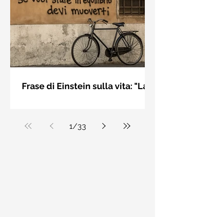
bellezza solo se è accesa una luce
dall'interno. Elisabeth Kübler Ross
Frase di Einstein sulla vita: "La
vita è come andare in
La vita è come andare in bicicletta: se
bicicletta..." - Frasi sui muri
vuoi stare in equilibrio devi muoverti.
Albert Einstein
1
/
33