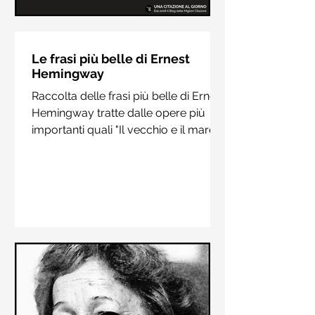
Le frasi più belle di Hermann
Hesse
Le frasi più belle di Ernest
Hemingway
Raccolta delle frasi più belle di
Raccolta delle frasi più belle di Ernest
Hermann Hesse estrapolate dai suoi
Hemingway tratte dalle opere più
libri più importanti come "Siddharta",
importanti quali "Il vecchio e il mare",
"Sull'amore" e "Demian"
"Addio alle armi"