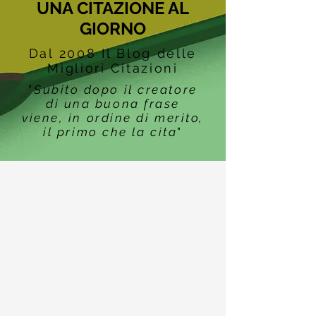
UNA CITAZIONE AL
GIORNO
Dal 2008 Il Blog delle
Migliori Citazioni
"
Subito dopo il creatore
di una buona frase
viene, in ordine di merito,
il primo che la cita
"