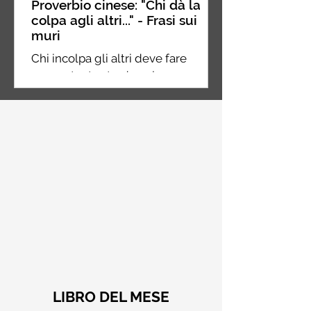
Proverbio cinese: "Chi dà la
colpa agli altri..." - Frasi sui
muri
Chi incolpa gli altri deve fare
ancora tanta strada nel suo
percorso, chi incolpa se stesso è a
metà strada, chi non incolpa
nessuno...
LIBRO DEL MESE