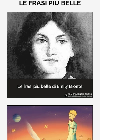
LE FRASI PIÙ BELLE
Le frasi più belle di "Cime
Tempestose" di Emily Brontë
"Cime Tempestose" rimane l'unico
romanzo scritto da Emily Brontë