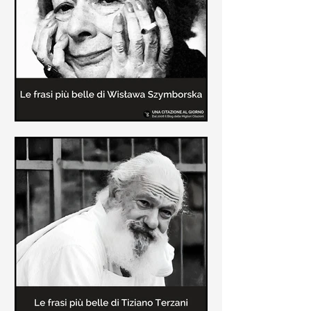
Le frasi più belle delle poesie di
Wisława Szymborska
In questa pagina sono raccolte le
migliori frasi brevi tratte dalle poesie
di Wisława Szymborska sull'amore e
sulla vita