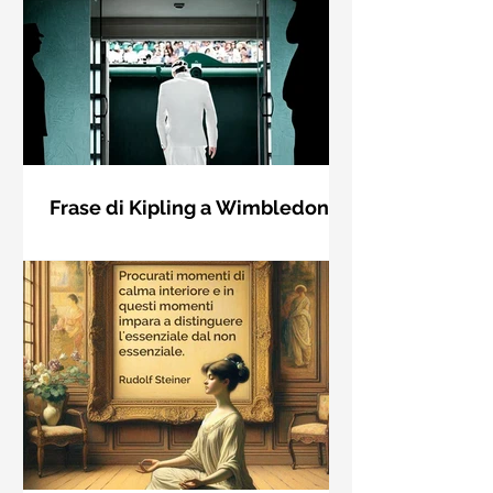
Frase di Kipling a Wimbledon:
"Se puoi incontrare il Trionfo e il
Se riuscirai a confrontarti con Trionfo
Disastro..."
e Rovina e trattare allo stesso modo
questi due impostori. Rudyard
Kipling, Se