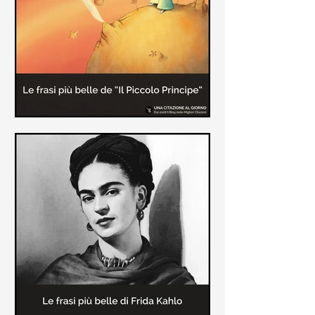
causa la tubercolosi che le tolse la
vita ad appena 30 anni (...)
Le frasi più belle de "Il piccolo
principe" di Antoine de Saint-
Exupèry
Raccolta delle frasi più belle del
Piccolo Principe che trasmettono il
messaggio più significativo: le cose
più importanti della vita (...)