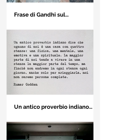
Frase di Gandhi sul
cambiamento: "Sii il
Sii il cambiamento che vuoi vedere
cambiamento che vuoi vedere
nel mondo. Mahatma Gandhi
nel mondo" - Frasi sui muri
Un antico proverbio indiano
dice che ognuno di noi è una
Un antico proverbio indiano dice che
casa con quattro stanze - Frasi
ognuno di noi è una casa con quattro
con la macchina per scrivere
stanze: una fisica, una mentale, una
emotiva e una (...)