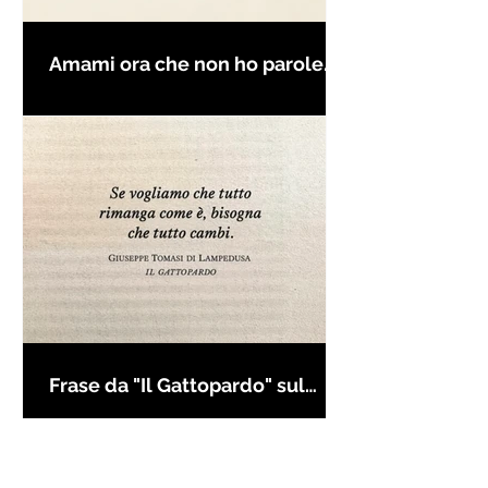
Amami ora che non ho parole
per farti innamorare - Frasi con
la macchina per scrivere
Frase da "Il Gattopardo" sul
cambiamento - Frasi in esergo