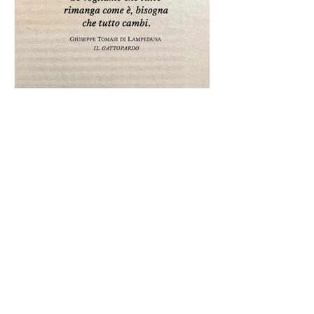
Frase da "Il Gattopardo" sul
cambiamento - Frasi in esergo