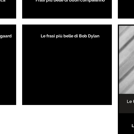
uca
Frasi più belle di buon compleanno
kegaard
Le frasi più belle di Bob Dylan
L