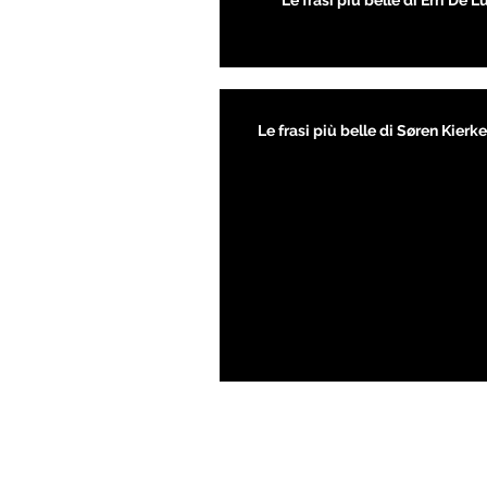
Le frasi più belle di Erri De L
Le frasi più belle di Søren Kier