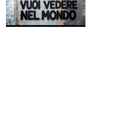
Frase di Gandhi sul
cambiamento: "Sii il
cambiamento che vuoi vedere
nel mondo" - Frasi sui muri
Un antico proverbio indiano
dice che ognuno di noi è una