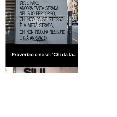
Proverbio cinese: "Chi dà la
colpa agli altri..." - Frasi sui muri