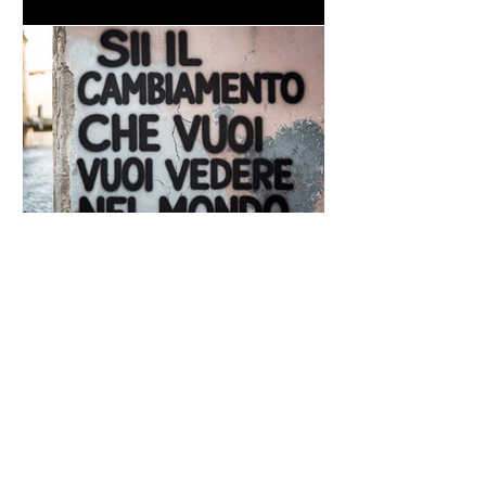
Frase di Gandhi sul
cambiamento: "Sii il
cambiamento che vuoi vedere
nel mondo" - Frasi sui muri