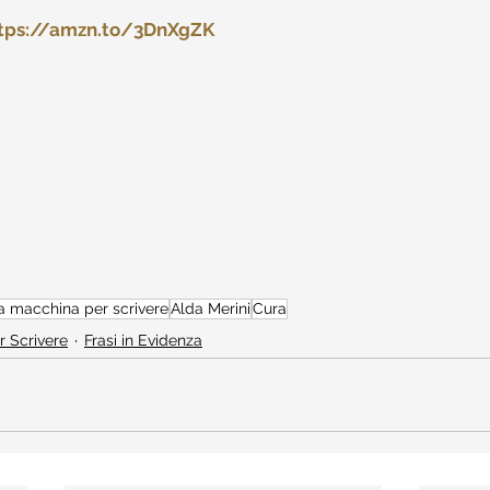
tps://amzn.to/3DnXgZK
la macchina per scrivere
Alda Merini
Cura
r Scrivere
Frasi in Evidenza