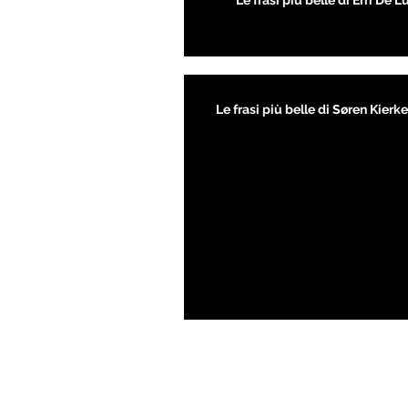
Le frasi più belle di Erri De L
Le frasi più belle di Søren Kier