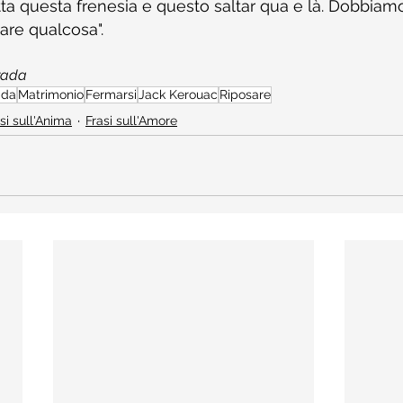
ta questa frenesia e questo saltar qua e là. Dobbiamo 
are qualcosa".
trada
ada
Matrimonio
Fermarsi
Jack Kerouac
Riposare
si sull'Anima
Frasi sull'Amore