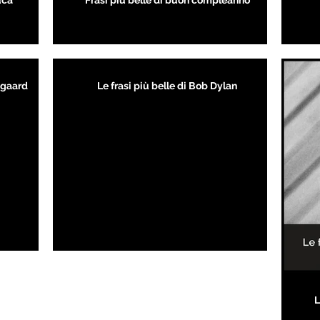
uca
Frasi più belle di buon compleanno
kegaard
Le frasi più belle di Bob Dylan
L