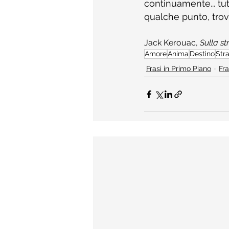
continuamente... tut
qualche punto, trov
Jack Kerouac, 
Sulla s
Amore
Anima
Destino
Str
Frasi in Primo Piano
Fra