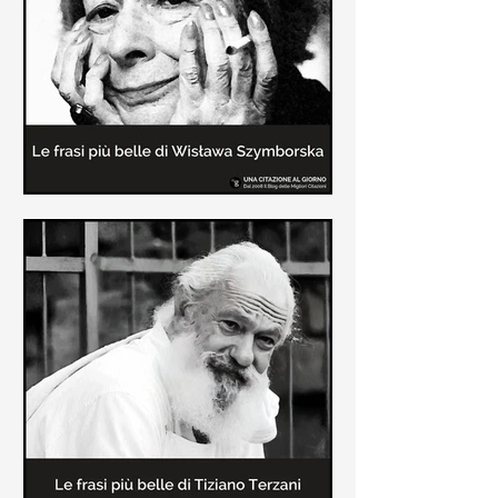
Le frasi più belle delle poesie di
Wisława Szymborska
In questa pagina sono raccolte le
migliori frasi brevi tratte dalle poesie
di Wisława Szymborska sull'amore e
sulla vita