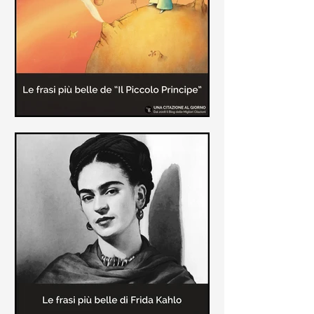
causa la tubercolosi che le tolse la
vita ad appena 30 anni (...)
Le frasi più belle de "Il piccolo
principe" di Antoine de Saint-
Exupèry
Raccolta delle frasi più belle del
Piccolo Principe che trasmettono il
messaggio più significativo: le cose
più importanti della vita (...)