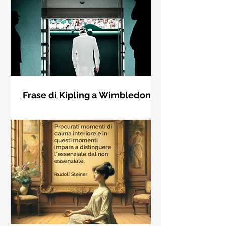
Frase di Kipling a Wimbledon:
"Se puoi incontrare il Trionfo e il
Se riuscirai a confrontarti con Trionfo
Disastro..."
e Rovina e trattare allo stesso modo
questi due impostori. Rudyard
Kipling, Se