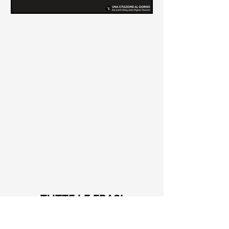
Le frasi più belle di Tiziano
Terzani
Raccolta delle frasi più belle di
Tiziano Terzani tratte dai suoi libri
come "La mia fine è il mio inizio" e "Un
indovino mi disse"
TUTTE LE FRASI