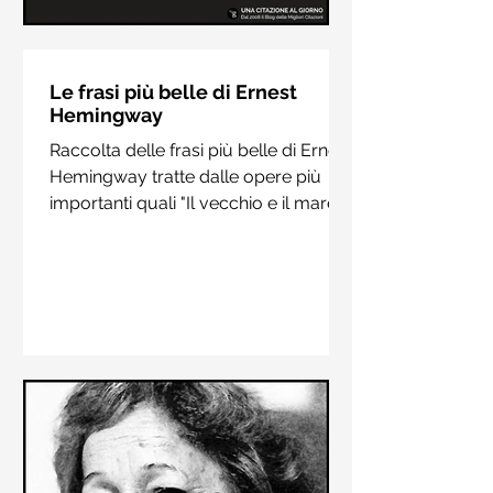
Le frasi più belle di Hermann
Hesse
Le frasi più belle di Ernest
Hemingway
Raccolta delle frasi più belle di
Raccolta delle frasi più belle di Ernest
Hermann Hesse estrapolate dai suoi
Hemingway tratte dalle opere più
libri più importanti come "Siddharta",
importanti quali "Il vecchio e il mare",
"Sull'amore" e "Demian"
"Addio alle armi"