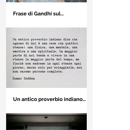
Frase di Gandhi sul
cambiamento: "Sii il
Sii il cambiamento che vuoi vedere
cambiamento che vuoi vedere
nel mondo. Mahatma Gandhi
nel mondo" - Frasi sui muri
Un antico proverbio indiano
dice che ognuno di noi è una
Un antico proverbio indiano dice che
casa con quattro stanze - Frasi
ognuno di noi è una casa con quattro
con la macchina per scrivere
stanze: una fisica, una mentale, una
emotiva e una (...)