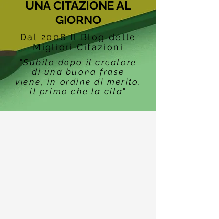
UNA CITAZIONE AL
GIORNO
Dal 2008 Il Blog delle
Migliori Citazioni
"
Subito dopo il creatore
di una buona frase
viene, in ordine di merito,
il primo che la cita
"