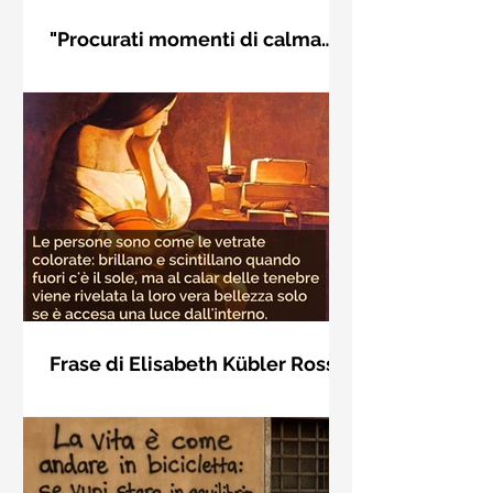
"Procurati momenti di calma
interiore" di Rudolf Steiner
Frase di Rudolf Steiner: "Procurati
momenti di calma interiore e in questi
momenti impara a distinguere
l'essenziale dal non essenziale"
Frase di Elisabeth Kübler Ross
sulla bellezza interiore delle
Le persone sono come le vetrate
persone
colorate: brillano e scintillano quando
fuori c'è il sole, ma al calar delle
tenebre viene rivelata la loro vera