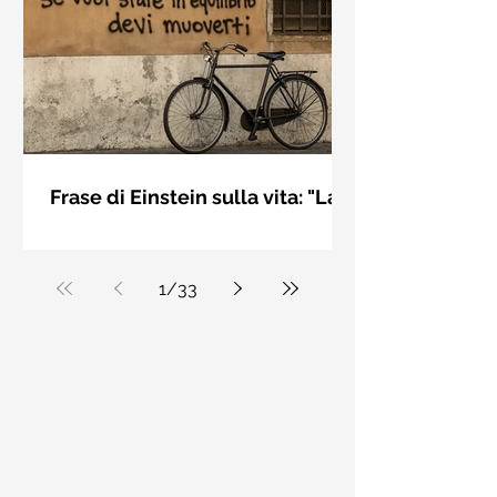
bellezza solo se è accesa una luce
dall'interno. Elisabeth Kübler Ross
Frase di Einstein sulla vita: "La
vita è come andare in
La vita è come andare in bicicletta: se
bicicletta..." - Frasi sui muri
vuoi stare in equilibrio devi muoverti.
Albert Einstein
1
/
33