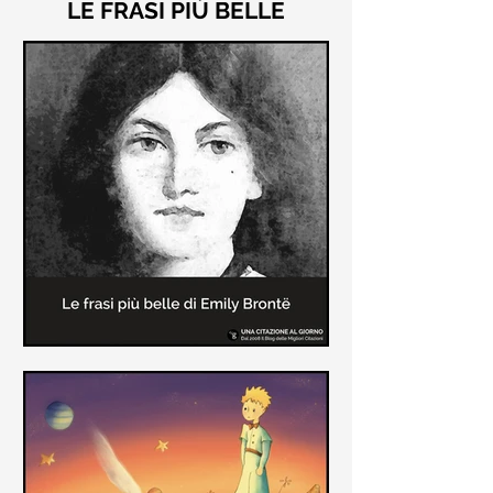
LE FRASI PIÙ BELLE
Le frasi più belle di "Cime
Tempestose" di Emily Brontë
"Cime Tempestose" rimane l'unico
romanzo scritto da Emily Brontë