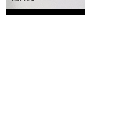
Un antico proverbio indiano
dice che ognuno di noi è una
casa con quattro stanze - Frasi
con la macchina per scrivere
Frase di Giulio Cesare a Bruto:
"Anche tu, Bruto, figlio mio!"