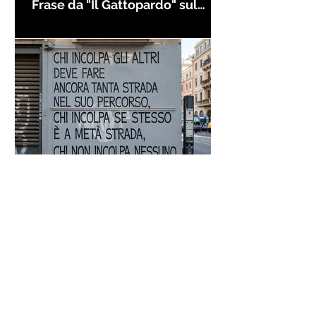
Frase da "Il Gattopardo" sul
cambiamento - Frasi in esergo
Proverbio cinese: "Chi dà la
colpa agli altri..." - Frasi sui muri