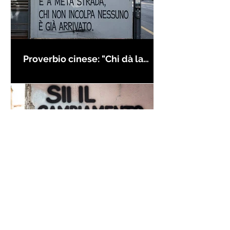
Proverbio cinese: "Chi dà la
colpa agli altri..." - Frasi sui muri
Frase di Gandhi sul
cambiamento: "Sii il