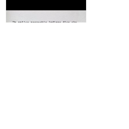
cambiamento: "Sii il
cambiamento che vuoi vedere
nel mondo" - Frasi sui muri
Un antico proverbio indiano
dice che ognuno di noi è una
casa con quattro stanze - Frasi
con la macchina per scrivere