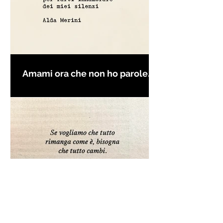
Amami ora che non ho parole
per farti innamorare - Frasi con
la macchina per scrivere
Frase da "Il Gattopardo" sul