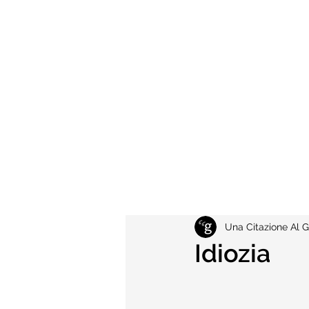
Una Citazione Al G
Idiozia