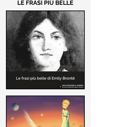
LE FRASI PIÙ BELLE
Le frasi più belle di "Cime
Tempestose" di Emily Brontë
"Cime Tempestose" rimane l'unico
romanzo scritto da Emily Brontë