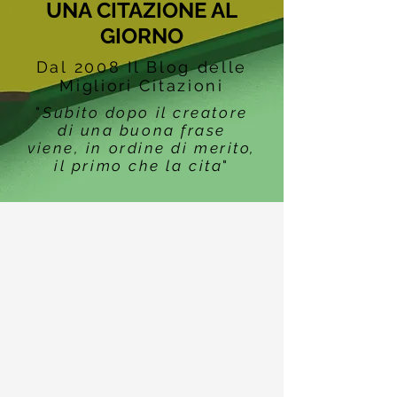
UNA CITAZIONE AL
GIORNO
Dal 2008 Il Blog delle
Migliori Citazioni
"
Subito dopo il creatore
di una buona frase
viene, in ordine di merito,
il primo che la cita
"