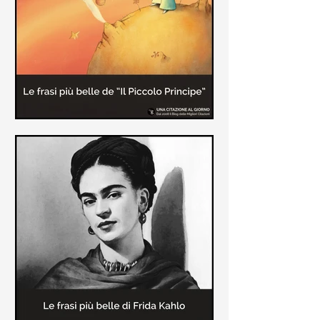
causa la tubercolosi che le tolse la
vita ad appena 30 anni (...)
Le frasi più belle de "Il piccolo
principe" di Antoine de Saint-
Exupèry
Raccolta delle frasi più belle del
Piccolo Principe che trasmettono il
messaggio più significativo: le cose
più importanti della vita (...)