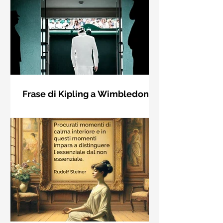
Frase di Kipling a Wimbledon:
"Se puoi incontrare il Trionfo e il
Se riuscirai a confrontarti con Trionfo
Disastro..."
e Rovina e trattare allo stesso modo
questi due impostori. Rudyard
Kipling, Se