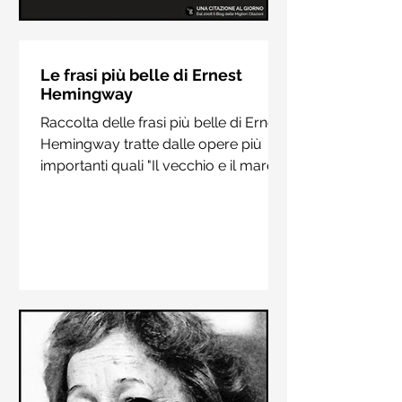
Le frasi più belle di Hermann
Hesse
Le frasi più belle di Ernest
Hemingway
Raccolta delle frasi più belle di
Raccolta delle frasi più belle di Ernest
Hermann Hesse estrapolate dai suoi
Hemingway tratte dalle opere più
libri più importanti come "Siddharta",
importanti quali "Il vecchio e il mare",
"Sull'amore" e "Demian"
"Addio alle armi"