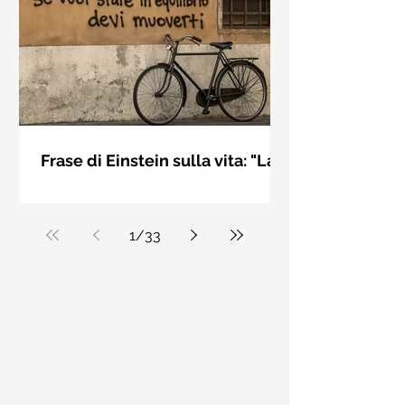
bellezza solo se è accesa una luce
dall'interno. Elisabeth Kübler Ross
Frase di Einstein sulla vita: "La
vita è come andare in
La vita è come andare in bicicletta: se
bicicletta..." - Frasi sui muri
vuoi stare in equilibrio devi muoverti.
Albert Einstein
1
/
33