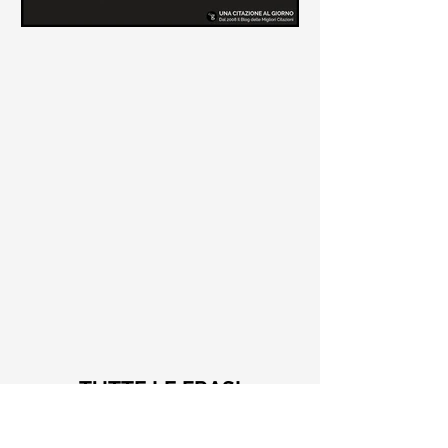
Le frasi più belle di Tiziano
Terzani
Raccolta delle frasi più belle di
Tiziano Terzani tratte dai suoi libri
come "La mia fine è il mio inizio" e "Un
indovino mi disse"
TUTTE LE FRASI