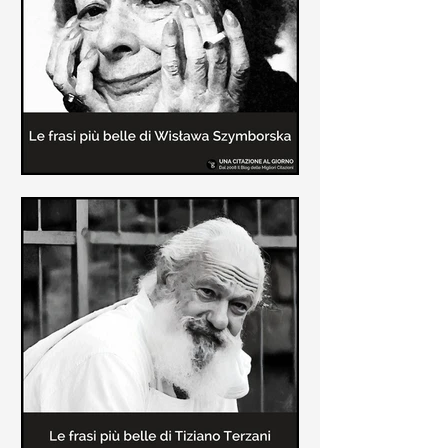
Le frasi più belle delle poesie di
Wisława Szymborska
In questa pagina sono raccolte le
migliori frasi brevi tratte dalle poesie
di Wisława Szymborska sull'amore e
sulla vita