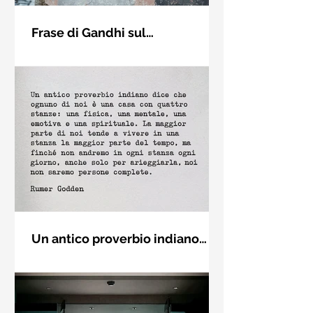
Frase di Gandhi sul
cambiamento: "Sii il
Sii il cambiamento che vuoi vedere
cambiamento che vuoi vedere
nel mondo. Mahatma Gandhi
nel mondo" - Frasi sui muri
Un antico proverbio indiano
dice che ognuno di noi è una
Un antico proverbio indiano dice che
casa con quattro stanze - Frasi
ognuno di noi è una casa con quattro
con la macchina per scrivere
stanze: una fisica, una mentale, una
emotiva e una (...)