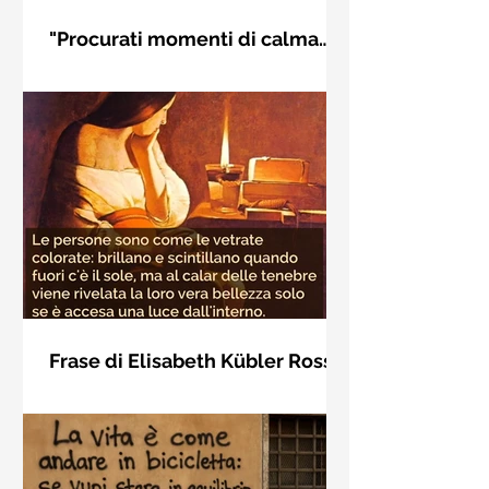
"Procurati momenti di calma
interiore" di Rudolf Steiner
Frase di Rudolf Steiner: "Procurati
momenti di calma interiore e in questi
momenti impara a distinguere
l'essenziale dal non essenziale"
Frase di Elisabeth Kübler Ross
sulla bellezza interiore delle
Le persone sono come le vetrate
persone
colorate: brillano e scintillano quando
fuori c'è il sole, ma al calar delle
tenebre viene rivelata la loro vera