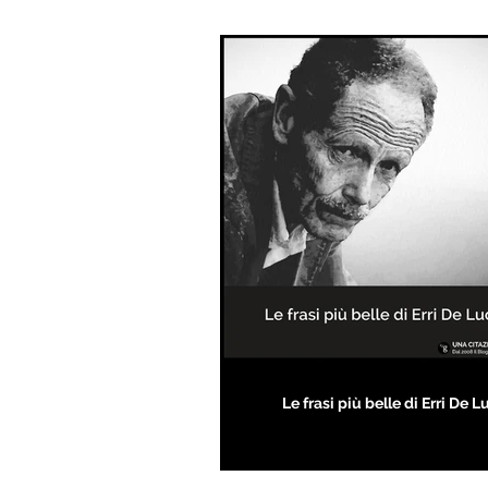
Le frasi più belle di Erri De L