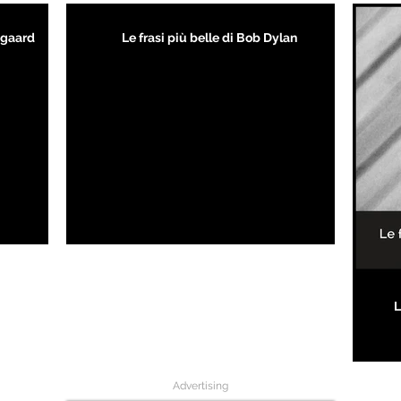
kegaard
Le frasi più belle di Bob Dylan
L
Advertising