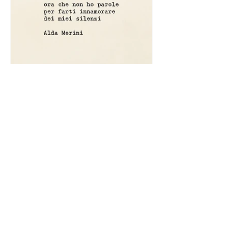
Amami ora che non ho parole
per farti innamorare - Frasi con
la macchina per scrivere