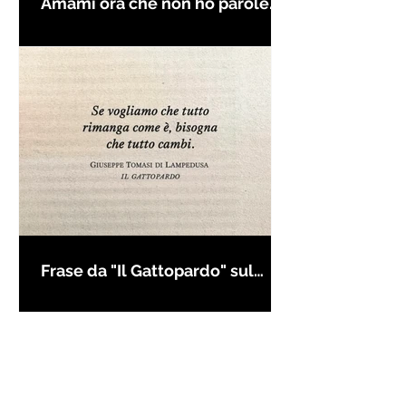
Amami ora che non ho parole
per farti innamorare - Frasi con
la macchina per scrivere
Frase da "Il Gattopardo" sul
cambiamento - Frasi in esergo