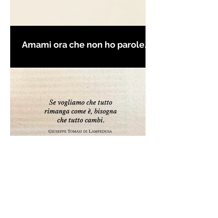
Amami ora che non ho parole
per farti innamorare - Frasi con
la macchina per scrivere
Frase da "Il Gattopardo" sul
cambiamento - Frasi in esergo