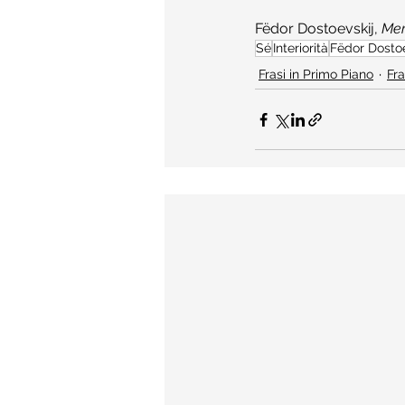
Fëdor Dostoevskij, 
Mem
Sé
Interiorità
Fëdor Dostoe
Frasi in Primo Piano
Fra