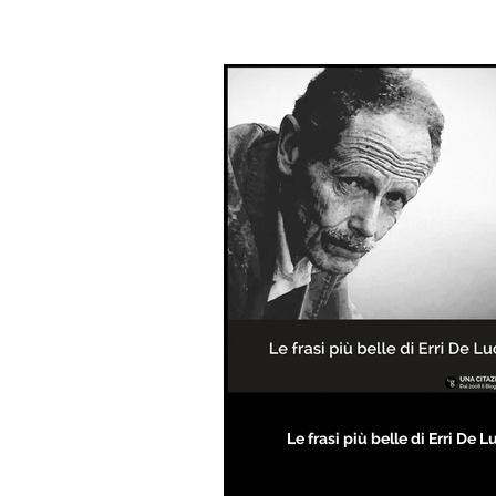
Le frasi più belle di Erri De L