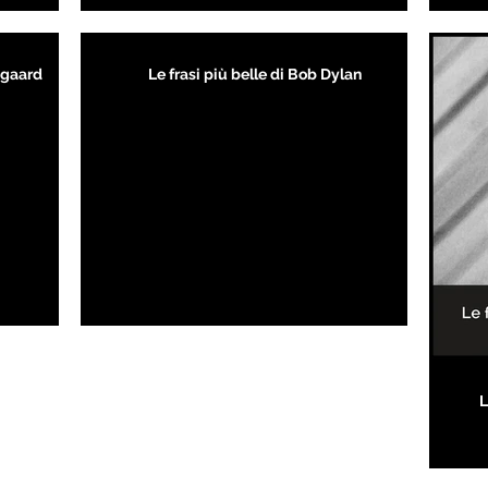
kegaard
Le frasi più belle di Bob Dylan
L