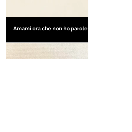
Amami ora che non ho parole
per farti innamorare - Frasi con
la macchina per scrivere
Frase da "Il Gattopardo" sul
cambiamento - Frasi in esergo