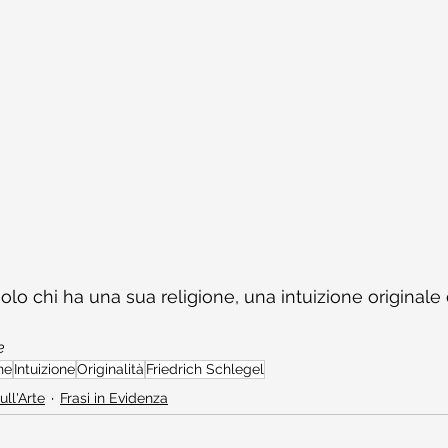
olo chi ha una sua religione, una intuizione originale de
e
ne
Intuizione
Originalità
Friedrich Schlegel
ull'Arte
Frasi in Evidenza