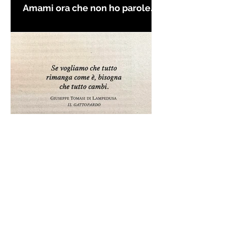
Amami ora che non ho parole
per farti innamorare - Frasi con
la macchina per scrivere
Frase da "Il Gattopardo" sul
cambiamento - Frasi in esergo