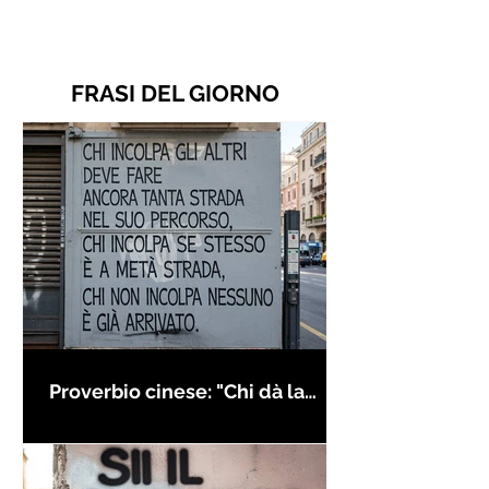
FRASI DEL GIORNO
Proverbio cinese: "Chi dà la
colpa agli altri..." - Frasi sui muri