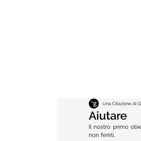
Una Citazione Al G
Aiutare
Il nostro primo obie
non ferirli.