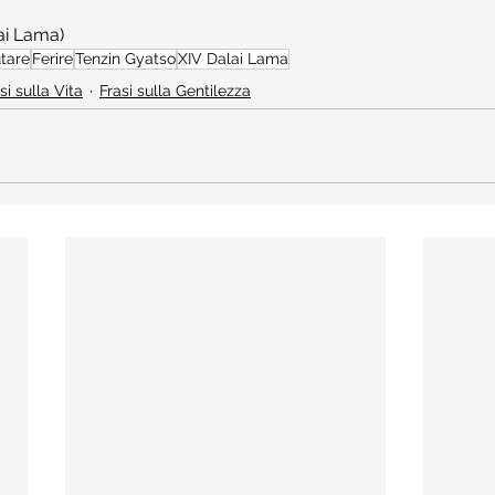
ai Lama)
utare
Ferire
Tenzin Gyatso
XIV Dalai Lama
si sulla Vita
Frasi sulla Gentilezza