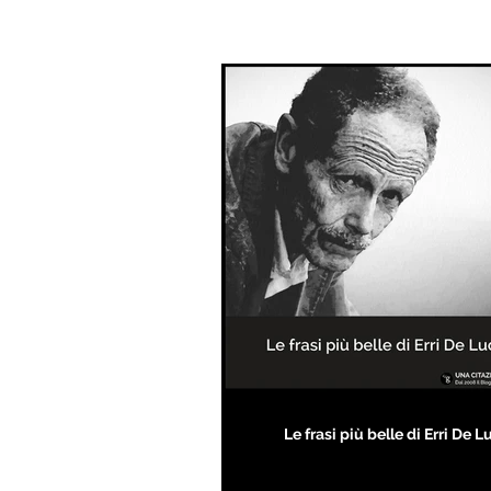
Le frasi più belle di Erri De L