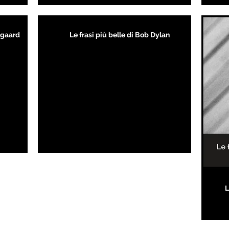
kegaard
Le frasi più belle di Bob Dylan
L