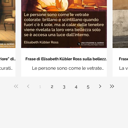
iore" di
Frase di Elisabeth Kübler Ross sulla bellezza
Frase
interiore delle persone
an
curati
Le persone sono come le vetrate
La v
n questi
colorate: brillano e scintillano quando
vuoi
uere
fuori c'è il sole, ma al calar delle tenebre
1
2
3
4
5
ale"
viene rivelata la loro vera bellezza solo
se è accesa una luce dall'interno.
Elisabeth Kübler Ross