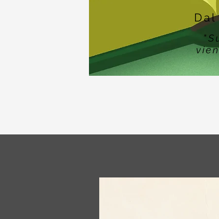
Dal
"
S
vien