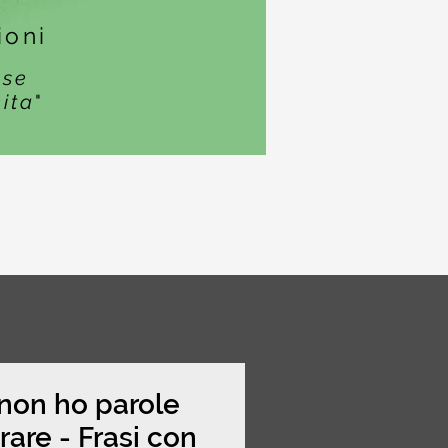
ioni
ase
cita
"
non ho parole
rare - Frasi con