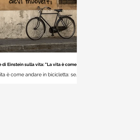
 di Einstein sulla vita: "La vita è come
dare in bicicletta..." - Frasi sui muri
ita è come andare in bicicletta: se
 stare in equilibrio devi muoverti.
Albert Einstein