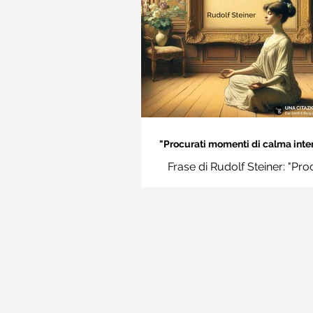
"Procurati momenti di calma inter
Rudolf Steiner
Frase di Rudolf Steiner: "Pro
momenti di calma interiore e i
momenti impara a disting
l'essenziale dal non essenzi