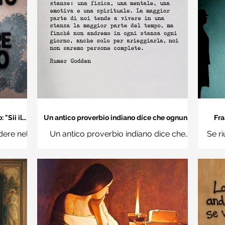
"Sii il
Un antico proverbio indiano dice che ognuno
Fra
 mondo" -
di noi è una casa con quattro stanze - Frasi
dere nel
Un antico proverbio indiano dice che
Se ri
con la macchina per scrivere
hi
ognuno di noi è una casa con quattro
Ro
stanze: una fisica, una mentale, una
questi d
emotiva e una (...)