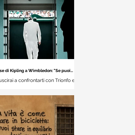
se di Kipling a Wimbledon: "Se puoi
incontrare il Trionfo e il Disastro..."
uscirai a confrontarti con Trionfo e
vina e trattare allo stesso modo
ue impostori. Rudyard Kipling,
Se