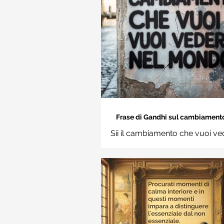
Frase di Gandhi sul cambiamento: 
cambiamento che vuoi vedere nel
Sii il cambiamento che vuoi ve
Frasi sui muri
mondo. Mahatma Gand