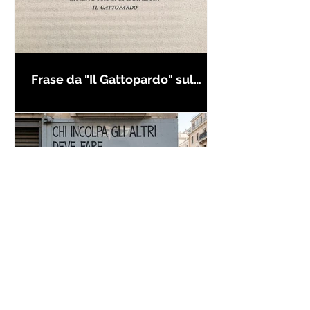
Frase da "Il Gattopardo" sul
cambiamento - Frasi in esergo
Proverbio cinese: "Chi dà la
colpa agli altri..." - Frasi sui muri