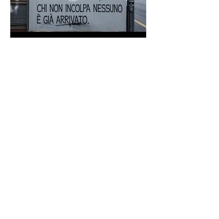
Proverbio cinese: "Chi dà la
colpa agli altri..." - Frasi sui muri
Frase di Gandhi sul
cambiamento: "Sii il
cambiamento che vuoi vedere