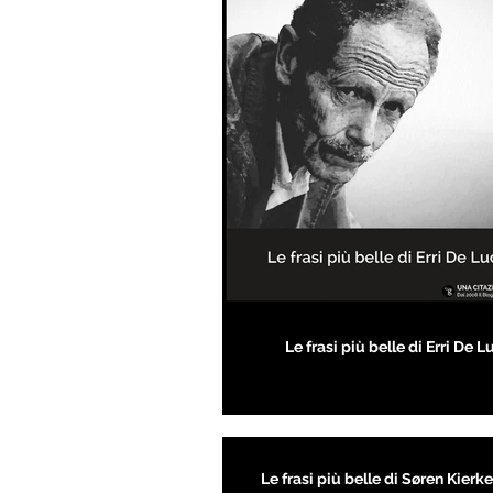
Le frasi più belle di Erri De L
Le frasi più belle di Søren Kier