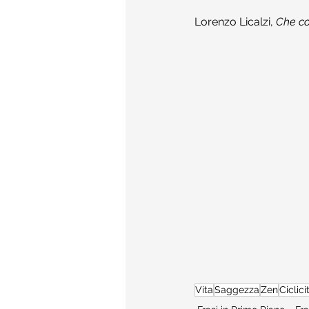
Lorenzo Licalzi, 
Che co
Vita
Saggezza
Zen
Ciclici