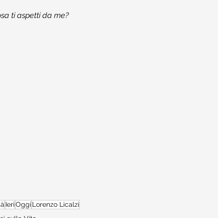
sa ti aspetti da me?
tà
Ieri
Oggi
Lorenzo Licalzi