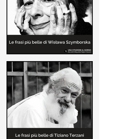
Le frasi più belle delle poesie di
Wisława Szymborska
In questa pagina sono raccolte le
migliori frasi brevi tratte dalle poesie
di Wisława Szymborska sull'amore e
sulla vita