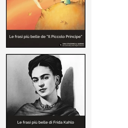
causa la tubercolosi che le tolse la
vita ad appena 30 anni (...)
Le frasi più belle de "Il piccolo
principe" di Antoine de Saint-
Exupèry
Raccolta delle frasi più belle del
Piccolo Principe che trasmettono il
messaggio più significativo: le cose
più importanti della vita (...)