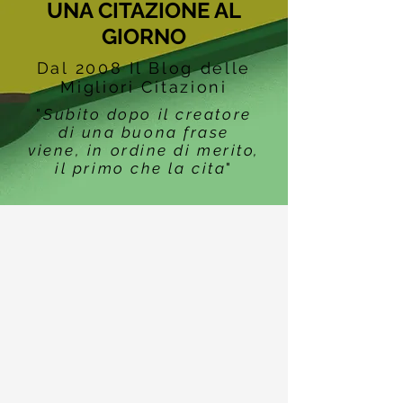
UNA CITAZIONE AL
GIORNO
Dal 2008 Il Blog delle
Migliori Citazioni
"
Subito dopo il creatore
di una buona frase
viene, in ordine di merito,
il primo che la cita
"