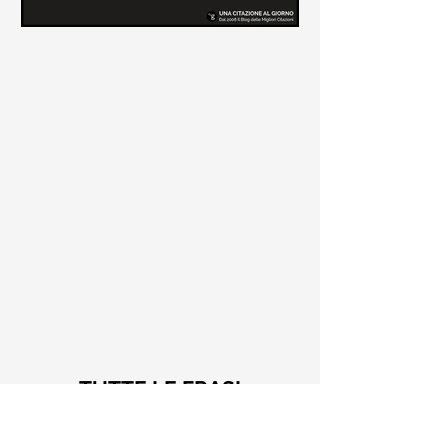
Le frasi più belle di Tiziano
Terzani
Raccolta delle frasi più belle di
Tiziano Terzani tratte dai suoi libri
come "La mia fine è il mio inizio" e "Un
indovino mi disse"
TUTTE LE FRASI