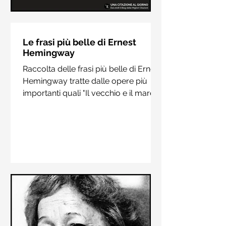
Le frasi più belle di Hermann
Hesse
Le frasi più belle di Ernest
Hemingway
Raccolta delle frasi più belle di
Raccolta delle frasi più belle di Ernest
Hermann Hesse estrapolate dai suoi
Hemingway tratte dalle opere più
libri più importanti come "Siddharta",
importanti quali "Il vecchio e il mare",
"Sull'amore" e "Demian"
"Addio alle armi"