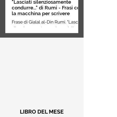
"Lasciati silenziosamente
condurre..." di Rumi - Frasi con
la macchina per scrivere
Frase di Gialal al-Din Rumi. "Lasciati
silenziosamente condurre dalla
strana forza di ciò che ami davvero,
non ti porterà fuori strada"
LIBRO DEL MESE