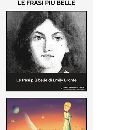
LE FRASI PIÙ BELLE
Le frasi più belle di "Cime
Tempestose" di Emily Brontë
"Cime Tempestose" rimane l'unico
romanzo scritto da Emily Brontë