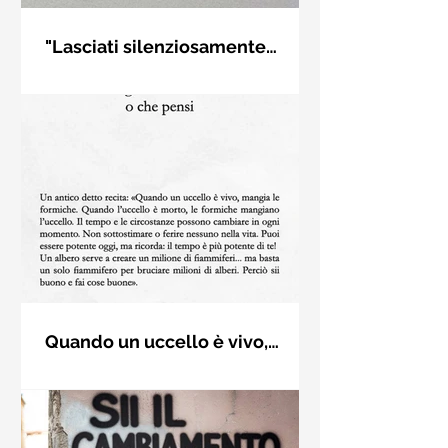
"Lasciati silenziosamente
condurre..." di Rumi - Frasi con
Frase di Gialal al-Din Rumi. "Lasciati
la macchina per scrivere
silenziosamente condurre dalla
strana forza di ciò che ami davvero,
non ti porterà fuori strada"
Quando un uccello è vivo,
mangia le formiche - Karma del
Un antico detto recita: «Quando un
tempo - Frasi dai libri
uccello è vivo, mangia le formiche.
Quando l’uccello è morto, le formiche
mangiano l’uccello. Il (...)