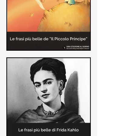
causa la tubercolosi che le tolse la
vita ad appena 30 anni (...)
Le frasi più belle de "Il piccolo
principe" di Antoine de Saint-
Exupèry
Raccolta delle frasi più belle del
Piccolo Principe che trasmettono il
messaggio più significativo: le cose
più importanti della vita (...)