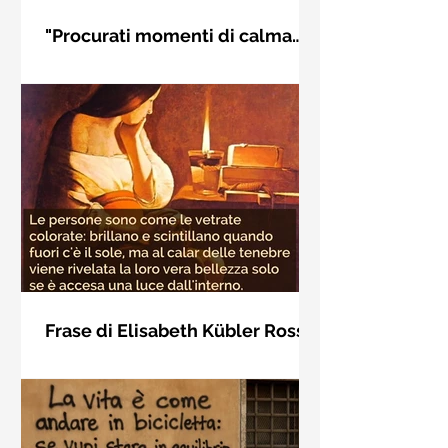
"Procurati momenti di calma
interiore" di Rudolf Steiner
Frase di Rudolf Steiner: "Procurati
momenti di calma interiore e in questi
momenti impara a distinguere
l'essenziale dal non essenziale"
Frase di Elisabeth Kübler Ross
sulla bellezza interiore delle
Le persone sono come le vetrate
persone
colorate: brillano e scintillano quando
fuori c'è il sole, ma al calar delle
tenebre viene rivelata la loro vera