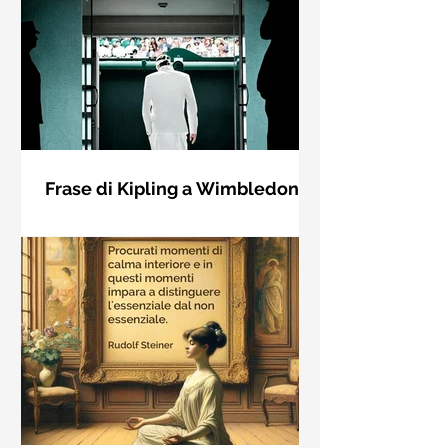
Frase di Kipling a Wimbledon:
"Se puoi incontrare il Trionfo e il
Se riuscirai a confrontarti con Trionfo
Disastro..."
e Rovina e trattare allo stesso modo
questi due impostori. Rudyard
Kipling, Se