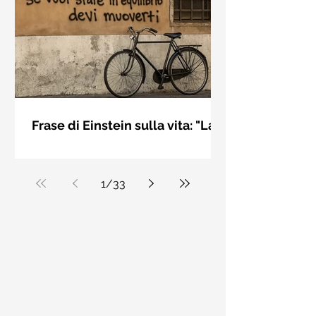
bellezza solo se è accesa una luce
dall'interno. Elisabeth Kübler Ross
Frase di Einstein sulla vita: "La
vita è come andare in
La vita è come andare in bicicletta: se
bicicletta..." - Frasi sui muri
vuoi stare in equilibrio devi muoverti.
Albert Einstein
1
/
33