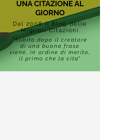
UNA CITAZIONE AL
GIORNO
Dal 2008 Il Blog delle
Migliori Citazioni
"
Subito dopo il creatore
di una buona frase
viene, in ordine di merito,
il primo che la cita
"