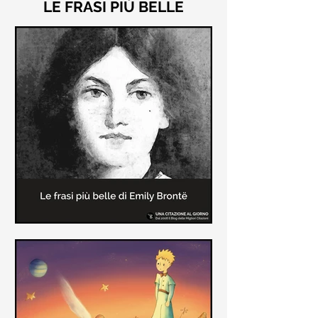
LE FRASI PIÙ BELLE
Le frasi più belle di "Cime
Tempestose" di Emily Brontë
"Cime Tempestose" rimane l'unico
romanzo scritto da Emily Brontë