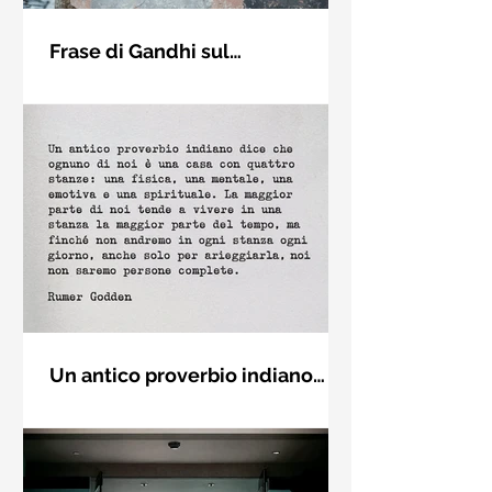
Frase di Gandhi sul
cambiamento: "Sii il
Sii il cambiamento che vuoi vedere
cambiamento che vuoi vedere
nel mondo. Mahatma Gandhi
nel mondo" - Frasi sui muri
Un antico proverbio indiano
dice che ognuno di noi è una
Un antico proverbio indiano dice che
casa con quattro stanze - Frasi
ognuno di noi è una casa con quattro
con la macchina per scrivere
stanze: una fisica, una mentale, una
emotiva e una (...)