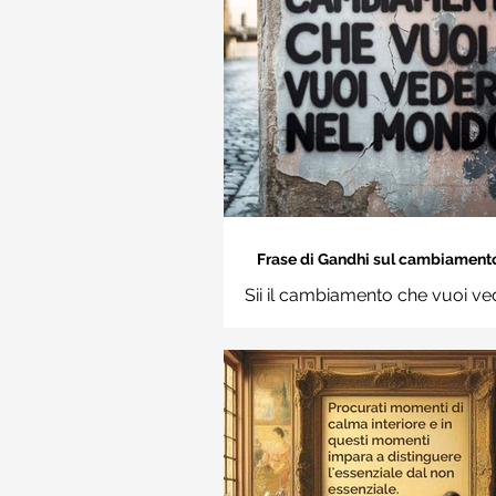
Frase di Gandhi sul cambiamento: 
cambiamento che vuoi vedere nel
Sii il cambiamento che vuoi ve
Frasi sui muri
mondo. Mahatma Gand