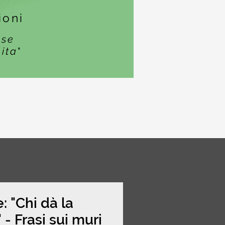
ioni
ase
cita
"
: "Chi dà la
." - Frasi sui muri