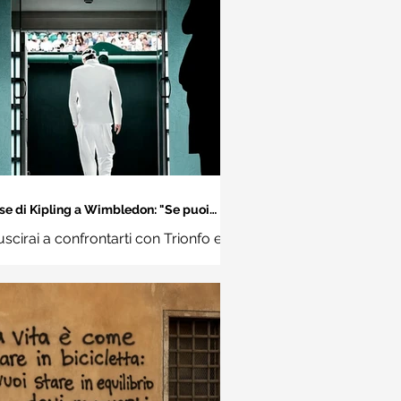
se di Kipling a Wimbledon: "Se puoi
incontrare il Trionfo e il Disastro..."
uscirai a confrontarti con Trionfo e
vina e trattare allo stesso modo
ue impostori. Rudyard Kipling,
Se