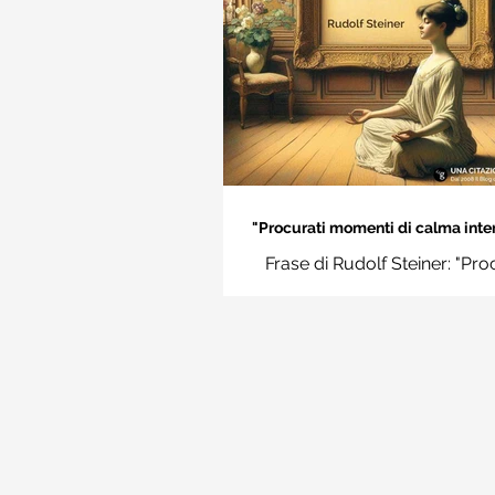
"Procurati momenti di calma inter
Rudolf Steiner
Frase di Rudolf Steiner: "Pro
momenti di calma interiore e i
momenti impara a disting
l'essenziale dal non essenzi