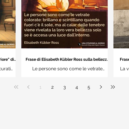
iore" di
Frase di Elisabeth Kübler Ross sulla bellezza
Frase
interiore delle persone
an
curati
Le persone sono come le vetrate
La v
n questi
colorate: brillano e scintillano quando
vuoi
uere
fuori c'è il sole, ma al calar delle tenebre
1
2
3
4
5
ale"
viene rivelata la loro vera bellezza solo
se è accesa una luce dall'interno.
Elisabeth Kübler Ross