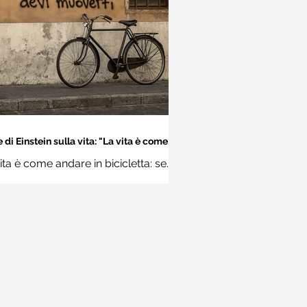
 di Einstein sulla vita: "La vita è come
dare in bicicletta..." - Frasi sui muri
ita è come andare in bicicletta: se
 stare in equilibrio devi muoverti.
Albert Einstein