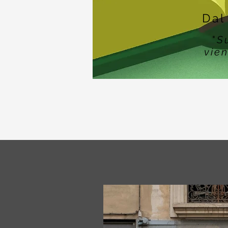
Dal
"
S
vien