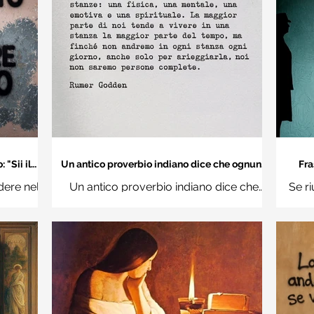
"Sii il
Un antico proverbio indiano dice che ognuno
Fra
 mondo" -
di noi è una casa con quattro stanze - Frasi
dere nel
Un antico proverbio indiano dice che
Se ri
con la macchina per scrivere
hi
ognuno di noi è una casa con quattro
Ro
stanze: una fisica, una mentale, una
questi d
emotiva e una (...)