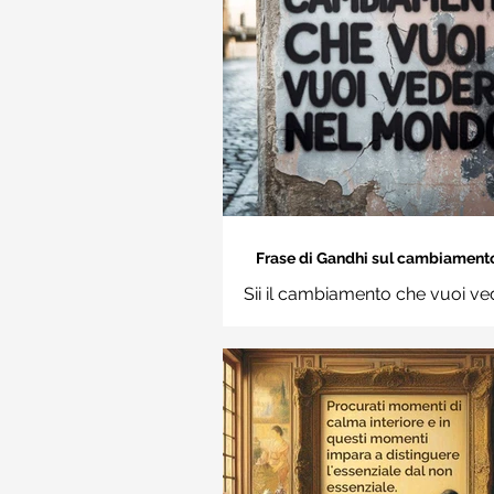
Frase di Gandhi sul cambiamento: 
cambiamento che vuoi vedere nel
Sii il cambiamento che vuoi ve
Frasi sui muri
mondo. Mahatma Gand