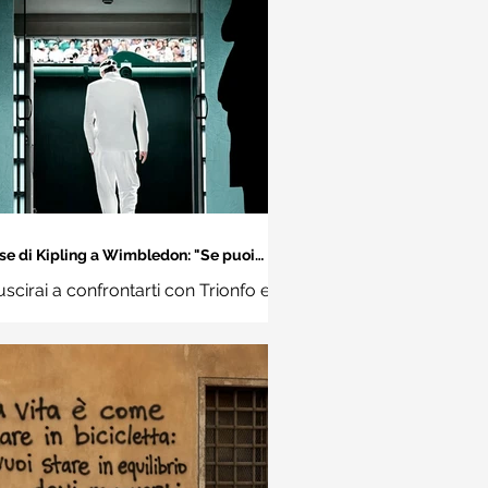
se di Kipling a Wimbledon: "Se puoi
incontrare il Trionfo e il Disastro..."
uscirai a confrontarti con Trionfo e
vina e trattare allo stesso modo
ue impostori. Rudyard Kipling,
Se