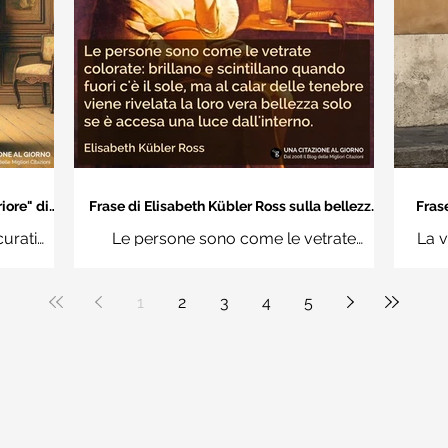
iore" di
Frase di Elisabeth Kübler Ross sulla bellezza
Frase
interiore delle persone
an
curati
Le persone sono come le vetrate
La v
n questi
colorate: brillano e scintillano quando
vuoi
uere
fuori c'è il sole, ma al calar delle tenebre
1
2
3
4
5
ale"
viene rivelata la loro vera bellezza solo
se è accesa una luce dall'interno.
Elisabeth Kübler Ross