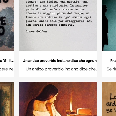
"Sii il
Un antico proverbio indiano dice che ognuno
Fra
 mondo" -
di noi è una casa con quattro stanze - Frasi
dere nel
Un antico proverbio indiano dice che
Se ri
con la macchina per scrivere
hi
ognuno di noi è una casa con quattro
Ro
stanze: una fisica, una mentale, una
questi d
emotiva e una (...)