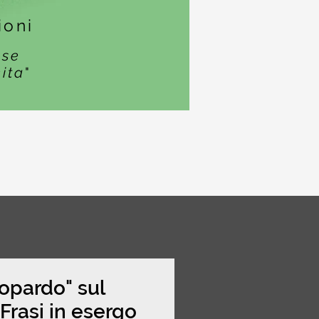
ioni
ase
cita
"
topardo" sul
rasi in esergo