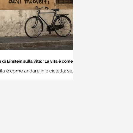
 di Einstein sulla vita: "La vita è come
dare in bicicletta..." - Frasi sui muri
ita è come andare in bicicletta: se
 stare in equilibrio devi muoverti.
Albert Einstein