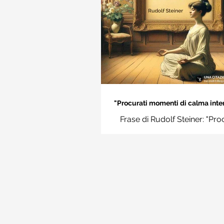
"Procurati momenti di calma inter
Rudolf Steiner
Frase di Rudolf Steiner: "Pro
momenti di calma interiore e i
momenti impara a disting
l'essenziale dal non essenzi