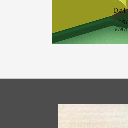
Dal
"
S
vien