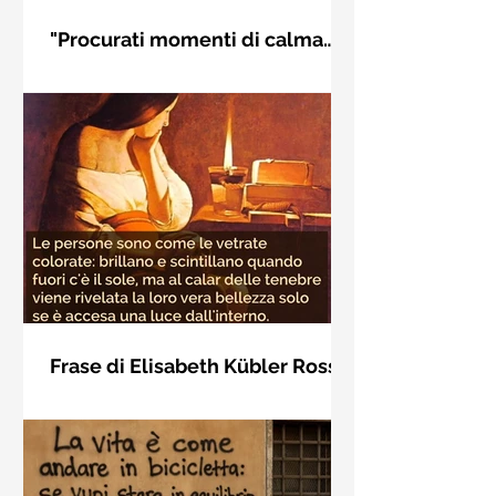
"Procurati momenti di calma
interiore" di Rudolf Steiner
Frase di Rudolf Steiner: "Procurati
momenti di calma interiore e in questi
momenti impara a distinguere
l'essenziale dal non essenziale"
Frase di Elisabeth Kübler Ross
sulla bellezza interiore delle
Le persone sono come le vetrate
persone
colorate: brillano e scintillano quando
fuori c'è il sole, ma al calar delle
tenebre viene rivelata la loro vera