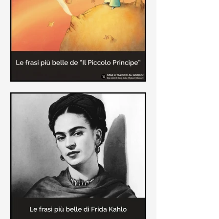
causa la tubercolosi che le tolse la
vita ad appena 30 anni (...)
Le frasi più belle de "Il piccolo
principe" di Antoine de Saint-
Exupèry
Raccolta delle frasi più belle del
Piccolo Principe che trasmettono il
messaggio più significativo: le cose
più importanti della vita (...)