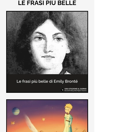
LE FRASI PIÙ BELLE
Le frasi più belle di "Cime
Tempestose" di Emily Brontë
"Cime Tempestose" rimane l'unico
romanzo scritto da Emily Brontë