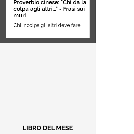
Proverbio cinese: "Chi dà la
colpa agli altri..." - Frasi sui
muri
Chi incolpa gli altri deve fare
ancora tanta strada nel suo
percorso, chi incolpa se stesso è a
metà strada, chi non incolpa
nessuno...
LIBRO DEL MESE