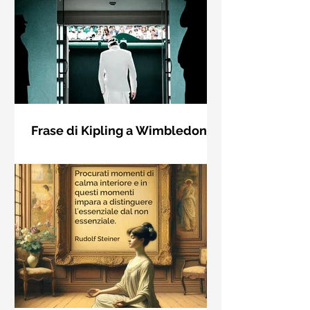
Frase di Kipling a Wimbledon:
"Se puoi incontrare il Trionfo e il
Se riuscirai a confrontarti con Trionfo
Disastro..."
e Rovina e trattare allo stesso modo
questi due impostori. Rudyard
Kipling, Se