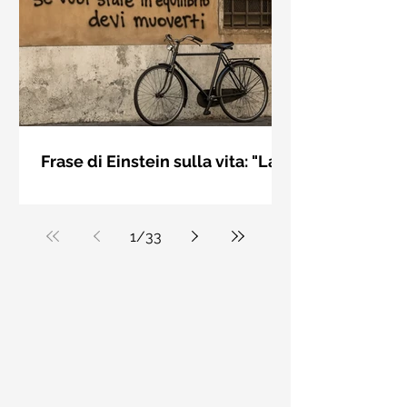
bellezza solo se è accesa una luce
dall'interno. Elisabeth Kübler Ross
Frase di Einstein sulla vita: "La
vita è come andare in
La vita è come andare in bicicletta: se
bicicletta..." - Frasi sui muri
vuoi stare in equilibrio devi muoverti.
Albert Einstein
1
/
33