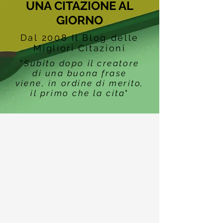
UNA CITAZIONE AL
GIORNO
Dal 2008 Il Blog delle
Migliori Citazioni
"
Subito dopo il creatore
di una buona frase
viene, in ordine di merito,
il primo che la cita
"