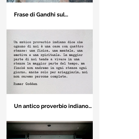
Frase di Gandhi sul
cambiamento: "Sii il
Sii il cambiamento che vuoi vedere
cambiamento che vuoi vedere
nel mondo. Mahatma Gandhi
nel mondo" - Frasi sui muri
Un antico proverbio indiano
dice che ognuno di noi è una
Un antico proverbio indiano dice che
casa con quattro stanze - Frasi
ognuno di noi è una casa con quattro
con la macchina per scrivere
stanze: una fisica, una mentale, una
emotiva e una (...)