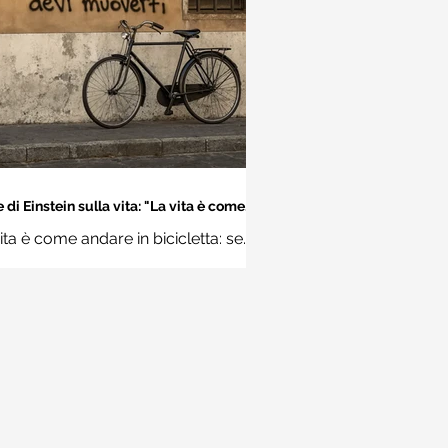
 di Einstein sulla vita: "La vita è come
dare in bicicletta..." - Frasi sui muri
ita è come andare in bicicletta: se
 stare in equilibrio devi muoverti.
Albert Einstein