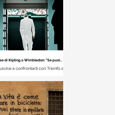
se di Kipling a Wimbledon: "Se puoi
incontrare il Trionfo e il Disastro..."
uscirai a confrontarti con Trionfo e
vina e trattare allo stesso modo
ue impostori. Rudyard Kipling,
Se