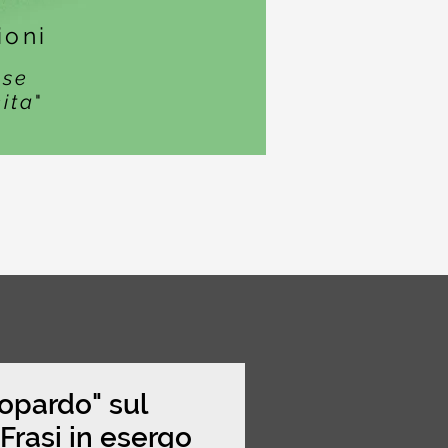
ioni
ase
cita
"
topardo" sul
rasi in esergo