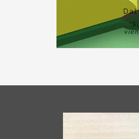
Dal
"
S
vien