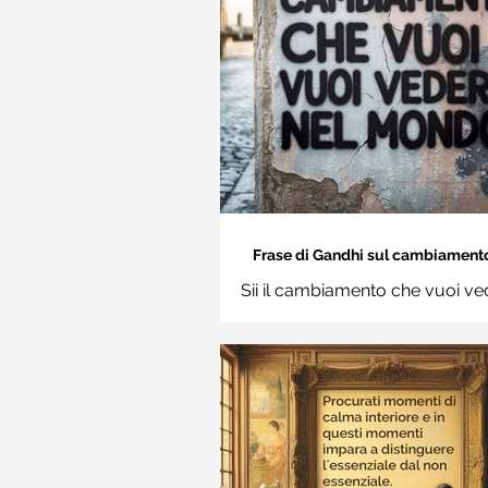
Frase di Gandhi sul cambiamento: 
cambiamento che vuoi vedere nel
Sii il cambiamento che vuoi ve
Frasi sui muri
mondo. Mahatma Gand