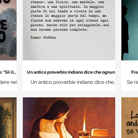
"Sii il
Un antico proverbio indiano dice che ognuno
Fra
 mondo" -
di noi è una casa con quattro stanze - Frasi
dere nel
Un antico proverbio indiano dice che
Se ri
con la macchina per scrivere
hi
ognuno di noi è una casa con quattro
Ro
stanze: una fisica, una mentale, una
questi d
emotiva e una (...)