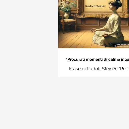
"Procurati momenti di calma inter
Rudolf Steiner
Frase di Rudolf Steiner: "Pro
momenti di calma interiore e i
momenti impara a disting
l'essenziale dal non essenzi