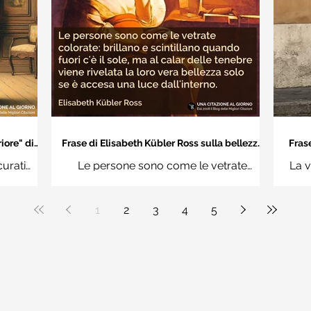
iore" di
Frase di Elisabeth Kübler Ross sulla bellezza
Frase
interiore delle persone
an
curati
Le persone sono come le vetrate
La v
n questi
colorate: brillano e scintillano quando
vuoi
uere
fuori c'è il sole, ma al calar delle tenebre
1
2
3
4
5
ale"
viene rivelata la loro vera bellezza solo
se è accesa una luce dall'interno.
Elisabeth Kübler Ross