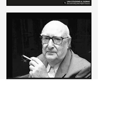
Le frasi più belle di Frida Kahlo
In questa pagina sono raccolte le
frasi più belle di Frida Kahlo
sull'amore e sulla vita.
Le frasi più belle di Andrea
Camilleri
In questa sezione sono raccolte le
frasi più belle di Andrea Camilleri, il