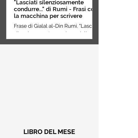
"Lasciati silenziosamente
condurre..." di Rumi - Frasi con
la macchina per scrivere
Frase di Gialal al-Din Rumi. "Lasciati
silenziosamente condurre dalla
strana forza di ciò che ami davvero,
non ti porterà fuori strada"
LIBRO DEL MESE