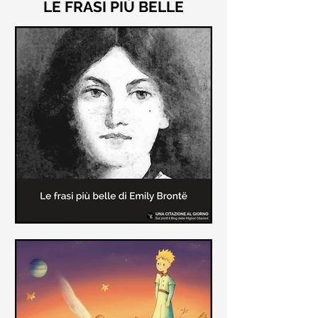
LE FRASI PIÙ BELLE
Le frasi più belle di "Cime
Tempestose" di Emily Brontë
"Cime Tempestose" rimane l'unico
romanzo scritto da Emily Brontë