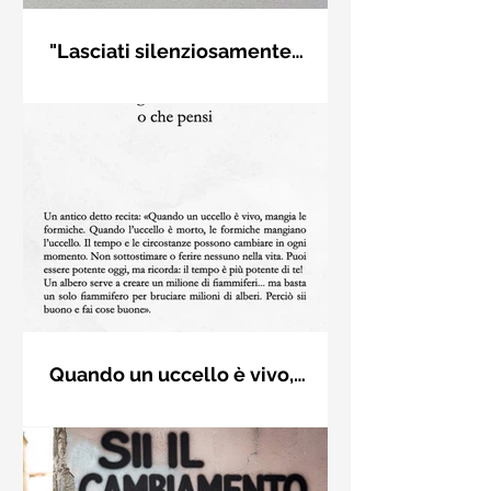
"Lasciati silenziosamente
condurre..." di Rumi - Frasi con
Frase di Gialal al-Din Rumi. "Lasciati
la macchina per scrivere
silenziosamente condurre dalla
strana forza di ciò che ami davvero,
non ti porterà fuori strada"
Quando un uccello è vivo,
mangia le formiche - Karma del
Un antico detto recita: «Quando un
tempo - Frasi dai libri
uccello è vivo, mangia le formiche.
Quando l’uccello è morto, le formiche
mangiano l’uccello. Il (...)