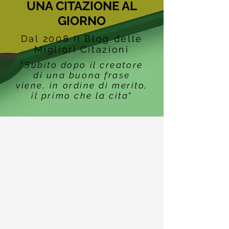
UNA CITAZIONE AL
GIORNO
Dal 2008 Il Blog delle
Migliori Citazioni
"
Subito dopo il creatore
di una buona frase
viene, in ordine di merito,
il primo che la cita
"