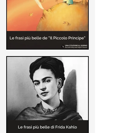
causa la tubercolosi che le tolse la
vita ad appena 30 anni (...)
Le frasi più belle de "Il piccolo
principe" di Antoine de Saint-
Exupèry
Raccolta delle frasi più belle del
Piccolo Principe che trasmettono il
messaggio più significativo: le cose
più importanti della vita (...)